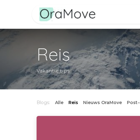
Overslaan naar inhoud
Cursussen
Z
Reis
Vakantie tips
Blogs:
Alle
Reis
Nieuws OraMove
Post-