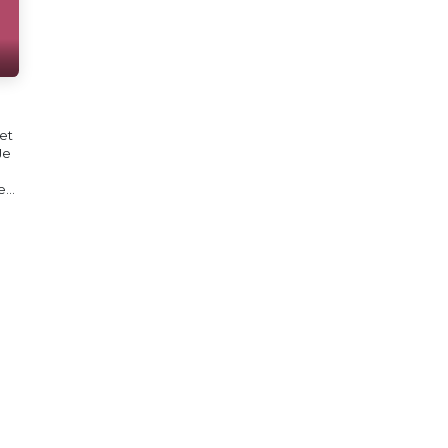
et
Je
...