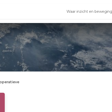
orgverleners
Bedrijf
Doorverwezen
Waar inzicht en bewegi
Kaak
Oor
Operati
operatieve